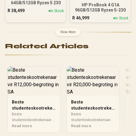
64GB/512GB Ryzen 5 230
HP ProBook 4 G1A
96GB/512GB Ryzen 5-230
R
38,499
In Stock
R
46,999
In Stock
Show More
Related Articles
Beste
Beste
Be
studenteskootrekenaar
studenteskootrekenaar
st
vir R12,000-
vir R20,000-
vi
Beste
Beste
Be
begroting in SA
studenteskootrekenaar
begroting in SA
studenteskootrekenaar
be
stu
moet by jou begroting en
Read more
moet by jou begroting en
Read more
moe
Re
werklike gebruik pas.
werklike gebruik pas.
wer