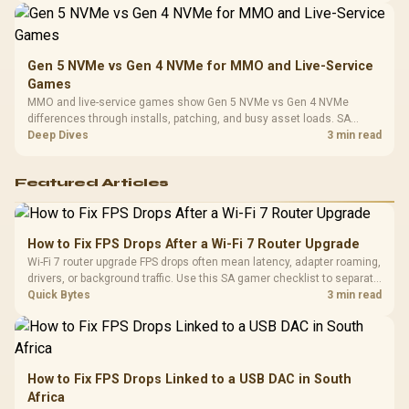
Gen 5 NVMe vs Gen 4 NVMe for MMO and Live-Service
Games
MMO and live-service games show Gen 5 NVMe vs Gen 4 NVMe
differences through installs, patching, and busy asset loads. SA
players should weigh capacity, heat, update sizes, and platform
Deep Dives
3 min read
support before buying.
Featured Articles
How to Fix FPS Drops After a Wi-Fi 7 Router Upgrade
Wi-Fi 7 router upgrade FPS drops often mean latency, adapter roaming,
drivers, or background traffic. Use this SA gamer checklist to separate
internet stutter from true frame-rate loss after changing network gear.
Quick Bytes
3 min read
How to Fix FPS Drops Linked to a USB DAC in South
Africa