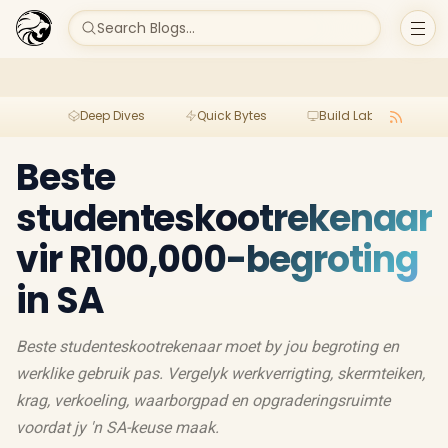
Search Blogs...
Deep Dives
Quick Bytes
Build Lab
Per
Beste
studenteskootrekenaar
vir R100,000-begroting
in SA
Beste studenteskootrekenaar moet by jou begroting en
werklike gebruik pas. Vergelyk werkverrigting, skermteiken,
krag, verkoeling, waarborgpad en opgraderingsruimte
voordat jy 'n SA-keuse maak.