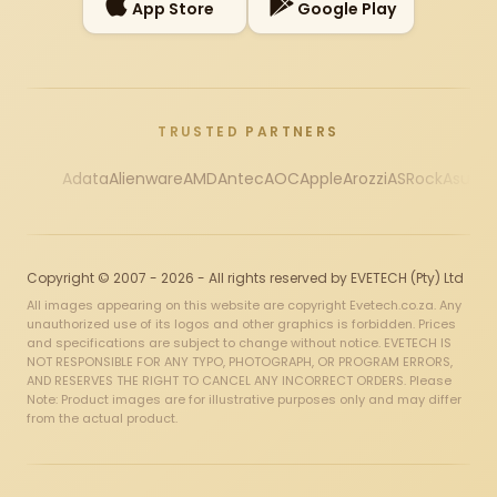
App Store
Google Play
TRUSTED PARTNERS
Adata
Alienware
AMD
Antec
AOC
Apple
Arozzi
ASRock
Asus
Au
Copyright © 2007 - 2026 - All rights reserved by EVETECH (Pty) Ltd
All images appearing on this website are copyright Evetech.co.za. Any
unauthorized use of its logos and other graphics is forbidden. Prices
and specifications are subject to change without notice. EVETECH IS
NOT RESPONSIBLE FOR ANY TYPO, PHOTOGRAPH, OR PROGRAM ERRORS,
AND RESERVES THE RIGHT TO CANCEL ANY INCORRECT ORDERS. Please
Note: Product images are for illustrative purposes only and may differ
from the actual product.