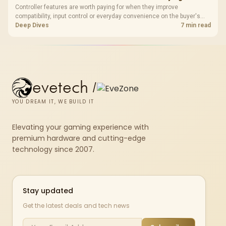
Controller features are worth paying for when they improve
compatibility, input control or everyday convenience on the buyer's
devices. The G7 Pro combines three platform-specific connection
Deep Dives
7 min read
paths with TMR sticks, configurable triggers, four macro buttons and a
dock.
evetech
/
YOU DREAM IT, WE BUILD IT
Elevating your gaming experience with
premium hardware and cutting-edge
technology since 2007.
Stay updated
Get the latest deals and tech news