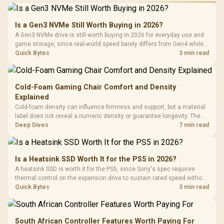
Is a Gen3 NVMe Still Worth Buying in 2026?
A Gen3 NVMe drive is still worth buying in 2026 for everyday use and
game storage, since real-world speed barely differs from Gen4 while
carrying a lower price during the NAND shortage. Evetech stocks
Quick Bytes
3 min read
Gen3 NVMe as a middle ground between SATA and pricier Gen4 stock.
Cold-Foam Gaming Chair Comfort and Density
Explained
Cold-foam density can influence firmness and support, but a material
label does not reveal a numeric density or guarantee longevity. The
HERO TX is confirmed with comfortable cold-foam, so buyers can
Deep Dives
7 min read
assess its seated feel while avoiding an unsupported density figure.
Is a Heatsink SSD Worth It for the PS5 in 2026?
A heatsink SSD is worth it for the PS5, since Sony's spec requires
thermal control on the expansion drive to sustain rated speed without
throttling. Evetech stocks PS5-compatible NVMe drives with the
Quick Bytes
3 min read
correct low-profile heatsink built in, ready for the console's bay.
South African Controller Features Worth Paying For