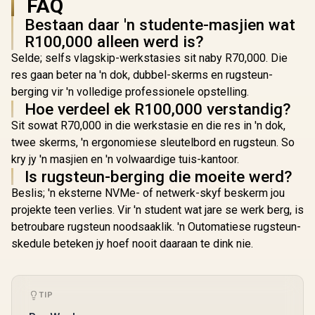
FAQ
Resistance
Bestaan daar 'n studente-masjien wat
Storage Po
Padded Inte
R100,000 alleen werd is?
MacBook Ai
Selde; selfs vlagskip-werkstasies sit naby R70,000. Die
Air / LI
SB.BL
res gaan beter na 'n dok, dubbel-skerms en rugsteun-
berging vir 'n volledige professionele opstelling.
Hoe verdeel ek R100,000 verstandig?
Sit sowat R70,000 in die werkstasie en die res in 'n dok,
twee skerms, 'n ergonomiese sleutelbord en rugsteun. So
kry jy 'n masjien en 'n volwaardige tuis-kantoor.
Is rugsteun-berging die moeite werd?
Beslis; 'n eksterne NVMe- of netwerk-skyf beskerm jou
projekte teen verlies. Vir 'n student wat jare se werk berg, is
betroubare rugsteun noodsaaklik. 'n Outomatiese rugsteun-
skedule beteken jy hoef nooit daaraan te dink nie.
TIP