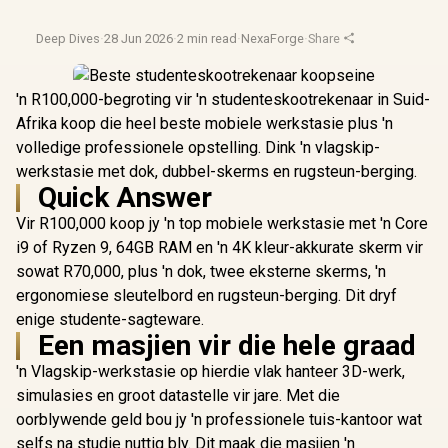
Deep Dives
·
28 Jun 2026
·
2 min read
·
NexaForge
·
Share
'n R100,000-begroting vir 'n studenteskootrekenaar in Suid-
Afrika koop die heel beste mobiele werkstasie plus 'n
volledige professionele opstelling. Dink 'n vlagskip-
werkstasie met dok, dubbel-skerms en rugsteun-berging.
Quick Answer
Vir R100,000 koop jy 'n top mobiele werkstasie met 'n Core
i9 of Ryzen 9, 64GB RAM en 'n 4K kleur-akkurate skerm vir
sowat R70,000, plus 'n dok, twee eksterne skerms, 'n
ergonomiese sleutelbord en rugsteun-berging. Dit dryf
enige studente-sagteware.
Een masjien vir die hele graad
'n Vlagskip-werkstasie op hierdie vlak hanteer 3D-werk,
simulasies en groot datastelle vir jare. Met die
oorblywende geld bou jy 'n professionele tuis-kantoor wat
selfs na studie nuttig bly. Dit maak die masjien 'n