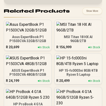
Related Products
Show More
Asus ExpertBook P1
MSI Titan 18 HX AI
P1503CVA 32GB/512GB
96GB/2TB
R
20,699
R
156,999
In Stock
In Stock
ASUS ExpertBook P1
HP 15-fc0003ni 8GB/4TB
P1503CVA 48GB/512GB
Ryzen 5 Laptop
R
24,199
R
20,499
In Stock
In Stock
HP ProBook 4 G1A