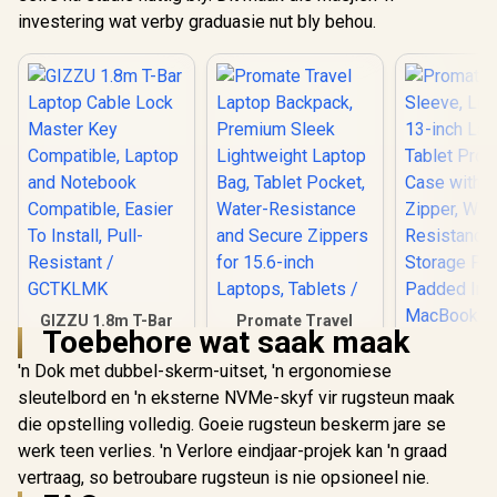
investering wat verby graduasie nut bly behou.
GIZZU 1.8m T-Bar
Promate Travel
Toebehore wat saak maak
Laptop Cable Lock
Laptop Backpack,
Master Key
Premium Sleek
'n Dok met dubbel-skerm-uitset, 'n ergonomiese
Compatible, Laptop
Lightweight Laptop
sleutelbord en 'n eksterne NVMe-skyf vir rugsteun maak
and Notebook
Bag, Tablet Pocket,
Promate 
Compatible, Easier
Water-Resistance
Sleeve, Lig
die opstelling volledig. Goeie rugsteun beskerm jare se
To Install, Pull-
and Secure Zippers
13-inch La
R
229
R
499
R
319
werk teen verlies. 'n Verlore eindjaar-projek kan 'n graad
In Stock
In Stock
Resistant /
for 15.6-inch
Tablet Pro
GCTKLMK
Laptops, Tablets /
vertraag, so betroubare rugsteun is nie opsioneel nie.
Case with
Zipper, 