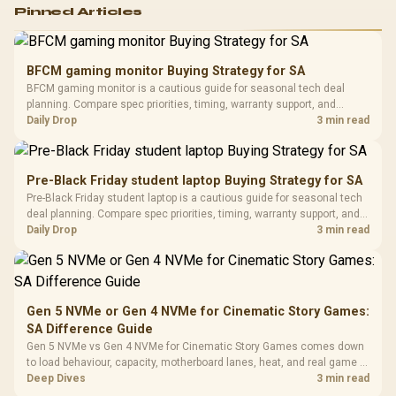
Logitech G502 Hero
Pinned Articles
RGB High
Performance
Gamdias APOLLO
Gaming Mouse / Up
E2 Elite Tempered
to 25,600 DPI / 11
BFCM gaming monitor Buying Strategy for SA
Glass Mid-Tower
Fully
LORGAR No
BFCM gaming monitor is a cautious guide for seasonal tech deal
Gaming Case -
Programmable
Gaming H
Black / Trapezoidal
planning. Compare spec priorities, timing, warranty support, and
Buttons / 16.8
with Micro
Tempered Glass
realistic SA price checks for SA buyers without assuming live prices,
Daily Drop
3 min read
Million Colors
R
599
R
1,299
R
369
In Stock
In Stock
Black /
Panel / 2 Built-in
Synchronize / Rated
availability, or exact benchmark results.
Driver
200mm ARGB Fans /
To 50 Million Clicks
Retractabl
Power Cover
20–20,0
Design / Magnetic
Pre-Black Friday student laptop Buying Strategy for SA
Frequency 
Dust Filter / 3 Slot
Pre-Black Friday student laptop is a cautious guide for seasonal tech
3.5mm Jac
Vertical VGA Slot
deal planning. Compare spec priorities, timing, warranty support, and
Leather
realistic SA price checks for SA buyers without assuming live prices,
Daily Drop
3 min read
Cushions / 
availability, or exact benchmark
Design / 
Platf
Compat
Gen 5 NVMe or Gen 4 NVMe for Cinematic Story Games:
SA Difference Guide
Gen 5 NVMe vs Gen 4 NVMe for Cinematic Story Games comes down
to load behaviour, capacity, motherboard lanes, heat, and real game or
workflow needs. SA buyers should match the choice to their setup
Deep Dives
3 min read
instead of assuming one option always wins.