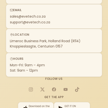
EMAIL
sales@evetech.co.za
support@evetech.co.za
LOCATION
Limeroc Business Park, Holland Road (R114)
Knoppieslaagte, Centurion 0157
HOURS
Mon–Fri: 9am – 4pm
Sat: 9am – 12pm
FOLLOW US
Instagram
X
Facebook
YouTube
TikTok
GET THE APP
Download on the
GET IT ON