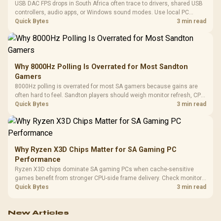
USB DAC FPS drops in South Africa often trace to drivers, shared USB
controllers, audio apps, or Windows sound modes. Use local PC
gaming checks to confirm whether the DAC is involved before
Quick Bytes
3 min read
changing parts.
Why 8000Hz Polling Is Overrated for Most Sandton
Gamers
8000Hz polling is overrated for most SA gamers because gains are
often hard to feel. Sandton players should weigh monitor refresh, CPU
load, wireless battery drain, and game support before chasing a
Quick Bytes
3 min read
higher mouse polling rate.
Why Ryzen X3D Chips Matter for SA Gaming PC
Performance
Ryzen X3D chips dominate SA gaming PCs when cache-sensitive
games benefit from stronger CPU-side frame delivery. Check monitor
refresh, GPU tier, motherboard path, and SA build priorities before
Quick Bytes
3 min read
making a gaming CPU upgrade.
New Articles