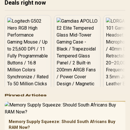
Deals right now
Logitech G502 Hero
Pinned Articles
RGB High
Performance
Gamdias APOLLO
Gaming Mouse / Up
E2 Elite Tempered
to 25,600 DPI / 11
Glass Mid-Tower
Fully
LORGAR No
Gaming Case -
Memory Supply Squeeze: Should South Africans Buy
Programmable
Gaming H
Black / Trapezoidal
Buttons / 16.8
RAM Now?
with Micro