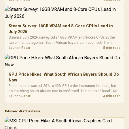
Steam Survey: 16GB VRAM and 8-Core CPUs Lead in
July 2026
Steam's July 2026 survey puts 16GB VRAM and 8-core CPUs at the
top of their categories. South African buyers can reach both from
about R12,998 before the rest of the build.
Launch Radar
5 min read
GPU Price Hikes: What South African Buyers Should Do
Now
Fresh reports warn of 20% to 40% GPU order increases in Japan, but
no matching South African rise is confirmed. The checked local 16GB
shelf still starts at R9,999.
Launch Radar
4 min read
New Articles