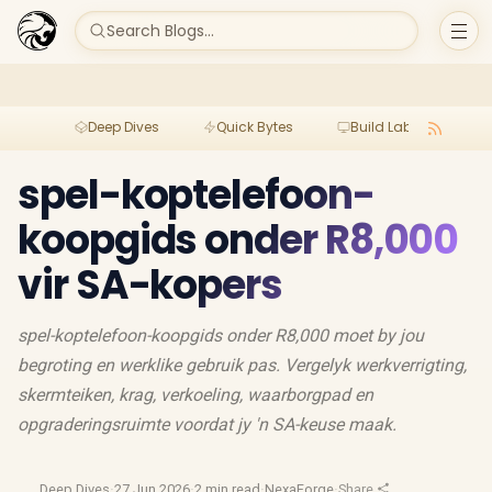
Search Blogs...
Deep Dives
Quick Bytes
Build Lab
Per
spel-koptelefoon-
koopgids onder R8,000
vir SA-kopers
spel-koptelefoon-koopgids onder R8,000 moet by jou
begroting en werklike gebruik pas. Vergelyk werkverrigting,
skermteiken, krag, verkoeling, waarborgpad en
opgraderingsruimte voordat jy 'n SA-keuse maak.
Deep Dives
·
27 Jun 2026
·
2 min read
·
NexaForge
·
Share