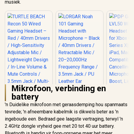
musiek.
Mikrofoon, verbinding en
battery
'n Duidelike mikrofoon met geraasdemping hou spanmaats
TURTLE BEACH
Recon 50 Wired
tevrede; 'n afneembare kabelmik is dikwels beter as 'n
Gaming Headset –
ingeboude een. Bedraad gee laagste vertraging, terwyl 'n
LORGAR Noah 101
PDP Gamin
Red / 40mm Drivers
Gaming Headset
Wired Head
/ High-Sensitivity
2.4GHz dongle vryheid gee met 20 tot 40 uur battery.
with Microphone –
Mic for Xb
Adjustable Mic /
R
639
R
369
R
1,199
In Stock
In Stock
Bluetooth is handig vir foon-oproepe maar het meer
Black / 40mm
Series X|