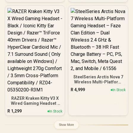
Detachable Mic / Pro-
- Infinity Power System -
Tuned FPS Profiles /
ClearCast Mic - Xbox, PC,
50mm Drivers / Noise-
PS5, PS4, Switch, Mobile /
Isolating Earcups w/Ultra-
61521
Soft Memory Foam / 70 Hr
Battery Life / RZ04-
05400300-R3M1
SteelSeries Arctis Nova 7
Wireless Multi-Platform
Gaming Headset – Faze
R
4,999
In Stock
Clan Edition – Dual
Wireless 2.4 GHz &
RAZER Kraken Kitty V3 X
Bluetooth – 38 HR Fast
Wired Gaming Headset -
Charge Battery – PC, PS,
Black / Iconic Kitty Ear
R
1,299
In Stock
Mac, Switch, Meta Quest
Design / Razer™ TriForce
2, and Mobile / 61556
40mm Drivers / Razer™
HyperClear Cardioid Mic /
Show More
7.1 Surround Sound ( Only