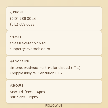
PHONE
(010) 786 0044
(012) 653 0033
EMAIL
sales@evetech.co.za
support@evetech.co.za
LOCATION
Limeroc Business Park, Holland Road (R114)
Knoppieslaagte, Centurion 0157
HOURS
Mon–Fri: 9am – 4pm
Sat: 9am – 12pm
FOLLOW US