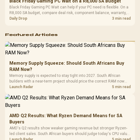
Black Friday Gaming PC Wait on a R8,000 SA Budget
Black Friday Gaming PC Wait can help if your PC need is flexible. On a
R8,000 SA budget, compare deal risk, component balance, warranty,
and timing before waiting.
Daily Drop
3 min read
Featured Articles
Memory Supply Squeeze: Should South Africans Buy
RAM Now?
Memory supply is expected to stay tight into 2027. South African
builders with a near-term project should price the correct RAM now
instead of waiting for an assumed drop.
Launch Radar
5 min read
AMD Q2 Results: What Ryzen Demand Means for SA
Buyers
AMD's Q2 results show weaker gaming revenue but stronger Ryzen-
led client sales. South African buyers should judge today's CPU value
by platform cost, not the headline alone.
Launch Radar
5 min read