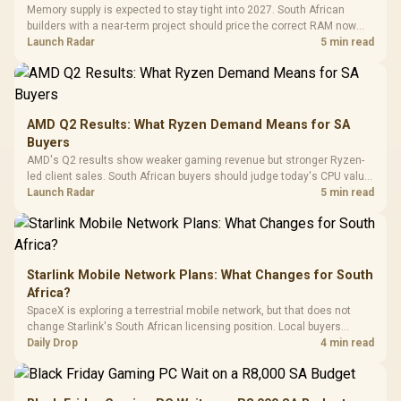
Tempered Glass
Million Colors
R
599
R
1,299
R
369
In Stock
In Stock
Memory supply is expected to stay tight into 2027. South African
Black /
Panel / 2 Built-in
Synchronize / Rated
builders with a near-term project should price the correct RAM now
Driver
200mm ARGB Fans /
To 50 Million Clicks
instead of waiting for an assumed drop.
Launch Radar
5 min read
Retractabl
Power Cover
20–20,0
Design / Magnetic
Frequency 
Dust Filter / 3 Slot
3.5mm Jac
Vertical VGA Slot
Leather
Cushions / 
AMD Q2 Results: What Ryzen Demand Means for SA
Design / 
Buyers
Platf
AMD's Q2 results show weaker gaming revenue but stronger Ryzen-
Compat
led client sales. South African buyers should judge today's CPU value
by platform cost, not the headline alone.
Launch Radar
5 min read
Starlink Mobile Network Plans: What Changes for South
Africa?
SpaceX is exploring a terrestrial mobile network, but that does not
change Starlink's South African licensing position. Local buyers
should wait for formal authorisation and launch terms.
Daily Drop
4 min read