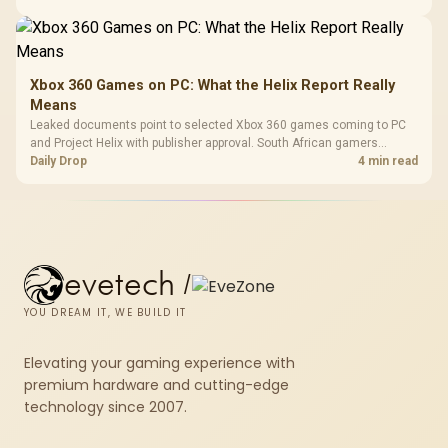
Xbox 360 Games on PC: What the Helix Report Really
Means
Leaked documents point to selected Xbox 360 games coming to PC
and Project Helix with publisher approval. South African gamers
should treat it as a roadmap, not a buying promise.
Daily Drop
4 min read
evetech
/
YOU DREAM IT, WE BUILD IT
Elevating your gaming experience with
premium hardware and cutting-edge
technology since 2007.