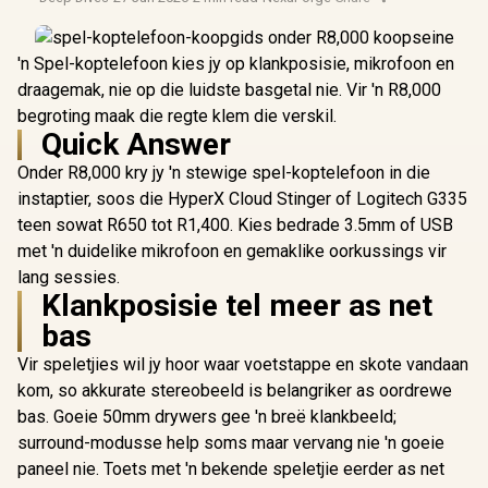
'n Spel-koptelefoon kies jy op klankposisie, mikrofoon en
draagemak, nie op die luidste basgetal nie. Vir 'n R8,000
begroting maak die regte klem die verskil.
Quick Answer
Onder R8,000 kry jy 'n stewige spel-koptelefoon in die
instaptier, soos die HyperX Cloud Stinger of Logitech G335
teen sowat R650 tot R1,400. Kies bedrade 3.5mm of USB
met 'n duidelike mikrofoon en gemaklike oorkussings vir
lang sessies.
Klankposisie tel meer as net
bas
Vir speletjies wil jy hoor waar voetstappe en skote vandaan
kom, so akkurate stereobeeld is belangriker as oordrewe
bas. Goeie 50mm drywers gee 'n breë klankbeeld;
surround-modusse help soms maar vervang nie 'n goeie
paneel nie. Toets met 'n bekende speletjie eerder as net