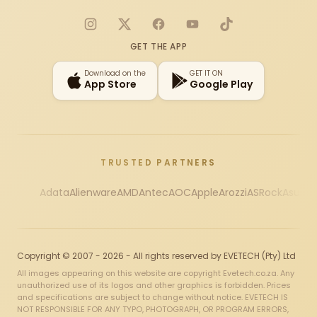
Instagram
X
Facebook
YouTube
TikTok
GET THE APP
Download on the
GET IT ON
App Store
Google Play
TRUSTED PARTNERS
Adata
Alienware
AMD
Antec
AOC
Apple
Arozzi
ASRock
Asus
Au
Copyright © 2007 - 2026 - All rights reserved by EVETECH (Pty) Ltd
All images appearing on this website are copyright Evetech.co.za. Any
unauthorized use of its logos and other graphics is forbidden. Prices
and specifications are subject to change without notice. EVETECH IS
NOT RESPONSIBLE FOR ANY TYPO, PHOTOGRAPH, OR PROGRAM ERRORS,