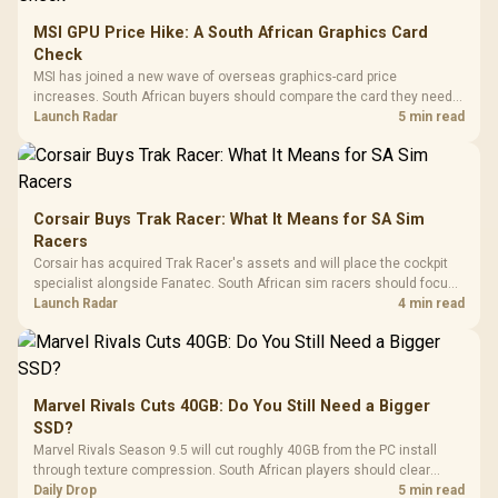
MSI GPU Price Hike: A South African Graphics Card
Check
MSI has joined a new wave of overseas graphics-card price
increases. South African buyers should compare the card they need
against live local options rather than panic-buy.
Launch Radar
5 min read
Corsair Buys Trak Racer: What It Means for SA Sim
Racers
Corsair has acquired Trak Racer's assets and will place the cockpit
specialist alongside Fanatec. South African sim racers should focus
on compatibility, support and full-rig cost.
Launch Radar
4 min read
Marvel Rivals Cuts 40GB: Do You Still Need a Bigger
SSD?
Marvel Rivals Season 9.5 will cut roughly 40GB from the PC install
through texture compression. South African players should clear
patch space before buying more storage.
Daily Drop
5 min read