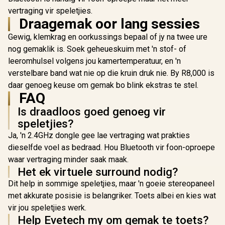
Lightweight Design
Drivers /
iPad, Mac,
/ In-Line Volume &
vertraging vir speletjies.
Retractable Mic /
Compatible
Mute Controls /
Draagemak oor lang sessies
20–20,000Hz
Cancel
3.5mm Jack / Multi-
Frequency Range /
Microphon
Platform
Gewig, klemkrag en oorkussings bepaal of jy na twee ure
3.5mm Jack / PU
Boost, Ligh
Compatible
nog gemaklik is. Soek geheueskuim met 'n stof- of
Leather Ear
Over 
Cushions / Foldable
Headpho
leeromhulsel volgens jou kamertemperatuur, en 'n
Design / Multi-
Camo / Cam
verstelbare band wat nie op die kruin druk nie. By R8,000 is
Platform
/ 048-124
daar genoeg keuse om gemak bo blink ekstras te stel.
Compatible
FAQ
Is draadloos goed genoeg vir
speletjies?
Ja, 'n 2.4GHz dongle gee lae vertraging wat prakties
dieselfde voel as bedraad. Hou Bluetooth vir foon-oproepe
waar vertraging minder saak maak.
Het ek virtuele surround nodig?
Dit help in sommige speletjies, maar 'n goeie stereopaneel
met akkurate posisie is belangriker. Toets albei en kies wat
vir jou speletjies werk.
Help Evetech my om gemak te toets?