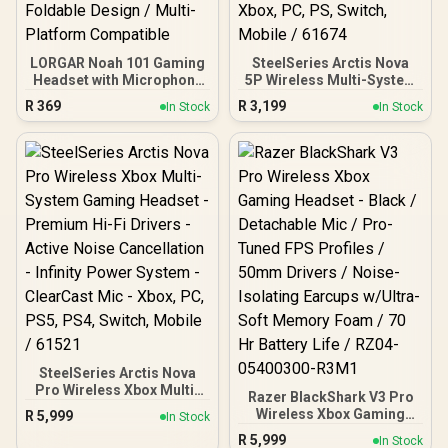
LORGAR Noah 101 Gaming
SteelSeries Arctis Nova
Headset with Microphone
5P Wireless Multi-System
– Black / 40mm Drivers /
Gaming Headset - White /
R
369
R
3,199
In Stock
In Stock
Retractable Mic / 20–
Neodymium Magnetic
20,000Hz Frequency
Drivers / 100+ Audio
Range / 3.5mm Jack / PU
Presets / 60 HR Battery /
Leather Ear Cushions /
2.4GHz or BT / ClearCast /
Foldable Design / Multi-
Gen2.X Mic / Xbox, PC,
Platform Compatible
PS, Switch, Mobile / 61674
SteelSeries Arctis Nova
Pro Wireless Xbox Multi-
Razer BlackShark V3 Pro
System Gaming Headset -
Wireless Xbox Gaming
R
5,999
In Stock
Premium Hi-Fi Drivers -
Headset - Black /
R
5,999
Active Noise Cancellation
In Stock